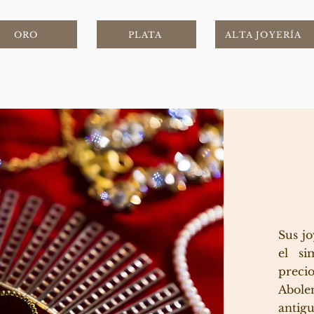
ORO
PLATA
ALTA JOYERÍA
Sus j
el si
preci
Abole
antig