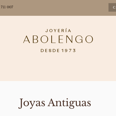
 711 007
C
J O Y E R Í A
A B O L E N G O
D E S D E 1 9 7 3
Joyas Antiguas