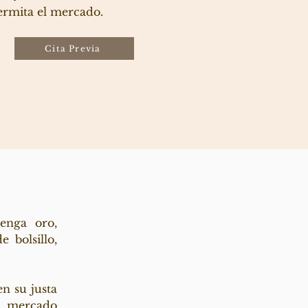
ermita el mercado.
Cita Previa
enga oro,
 bolsillo,
n su justa
el mercado