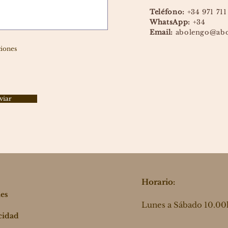
Teléfono:
+34 971 711
WhatsApp:
+34
Email:
abolengo@abo
ciones
viar
Horario:
ies
Lunes a Sábado 10.00
acidad