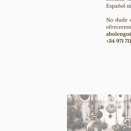
Español si
No dude e
ofrecerem
abolengo
+34 971 71