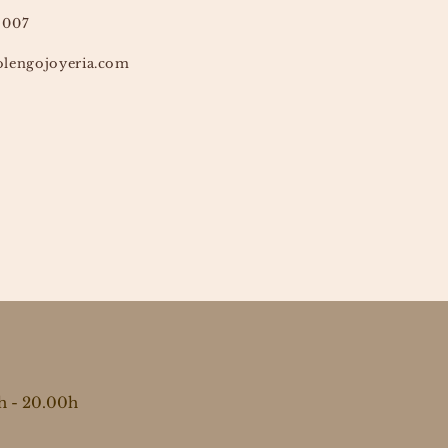
 007
lengojoyeria.com
h - 20.00h