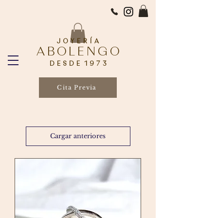
J O Y E R Í A
A B O L E N G O
D E S D E 1 9 7 3
Cita Previa
Cargar anteriores