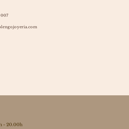
 007
lengojoyeria.com
h - 20.00h