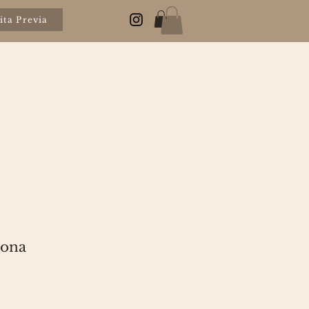
ita Previa
rona
cio