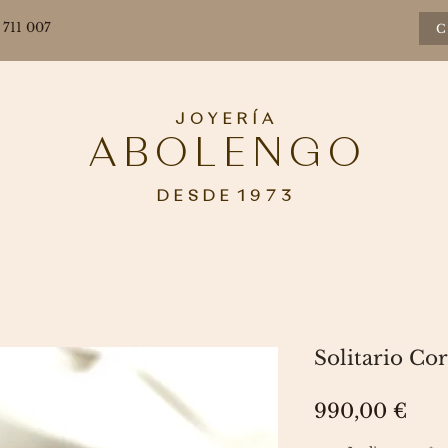
 711 007
C
J O Y E R Í A
A B O L E N G O
D E S D E 1 9 7 3
Solitario Co
Pre
990,00 €