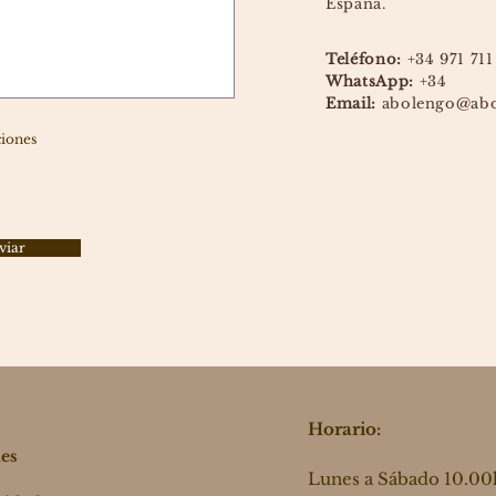
España.
Teléfono:
+34 971 711
WhatsApp:
+34
Email:
abolengo@abo
ciones
viar
Horario:
ies
Lunes a Sábado 10.00