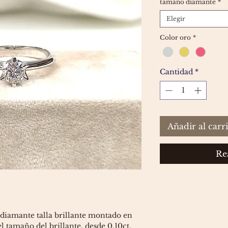
tamaño diamante
*
Elegir
Color oro
*
Cantidad
*
Añadir al carr
Re
diamante talla brillante montado en
l tamaño del brillante, desde 0,10ct.