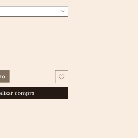
ito
alizar compra