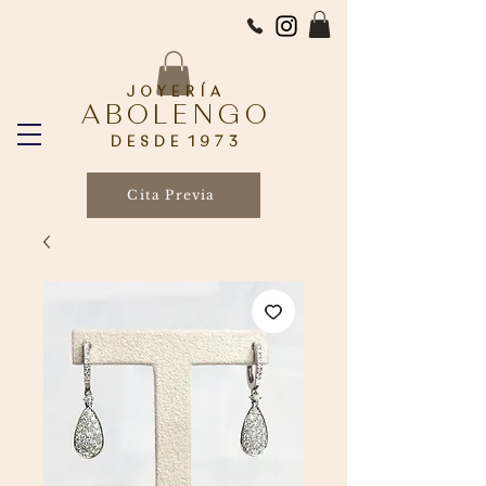
J O Y E R Í A
A B O L E N G O
D E S D E 1 9 7 3
Cita Previa