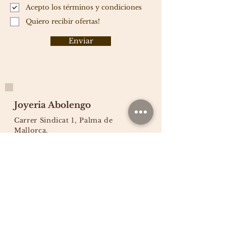
Acepto los términos y condiciones
Quiero recibir ofertas!
Enviar
Joyeria Abolengo
Carrer Sindicat 1, Palma de
Mallorca.
07002
España.
Teléfono:
+34 971 711 007
WhatsApp:
+34
Email:
abolengo@abolengojoyeria.com